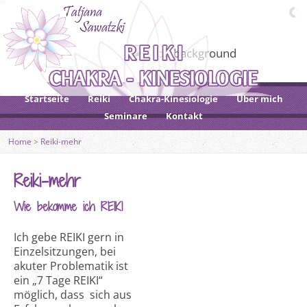
Startseite
Reiki
Chakra-Kinesiologie
Über mich
Seminare
Kontakt
Home
>
Reiki-mehr
Reiki-mehr
Wie bekomme ich REIKI
Ich gebe REIKI gern in
Einzelsitzungen, bei
akuter Problematik ist
ein „7 Tage REIKI“
möglich, dass sich aus