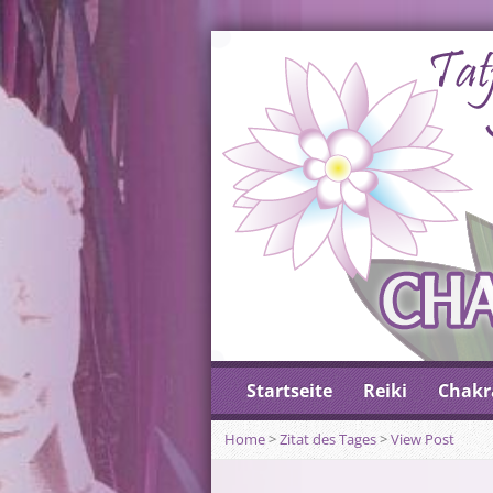
Startseite
Reiki
Chakr
Home
>
Zitat des Tages
>
View Post