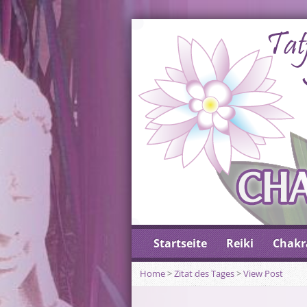
Startseite
Reiki
Chakr
Home
>
Zitat des Tages
>
View Post