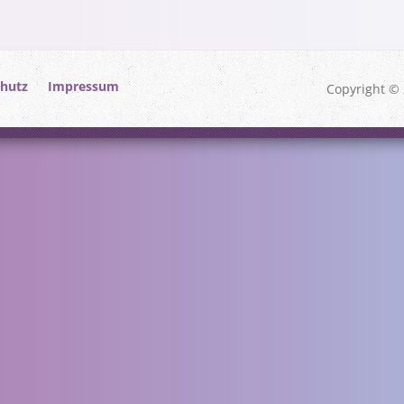
hutz
Impressum
Copyright © 