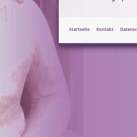
Startseite
Kontakt
Datensc